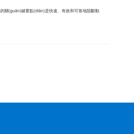
的關(guān)鍵要點(diǎn)是快速、有效和可靠地阻斷動