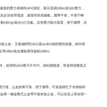
)連接的壓力表隨時(shí)測定、顯示及調(diào)節(jié)壓力，
必須使用電源，連接管容易漏氣，攜帶不便，不便于轉
手動(dòng)進(jìn)行充氣，且有壓力顯示裝置，便于攜帶，且
快速有效止血，又能減輕對(duì)遠(yuǎn)端肢體的損傷，操作簡
導(dǎo)致皮膚銳痛等缺點(diǎn)。
，使用時(shí)壓力不均勻，易松開脫落，單使用很難真正
)是使用方便，止血效果可靠，便于攜帶，可直接綁扎于衣物袖筒
的目的。如果一條旋壓式止血帶不能有效止血，可以在其上再加用一