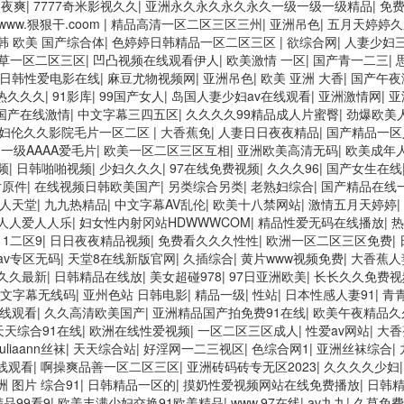
婷婷七七久久激情五月天四色播 超碰caoporn91精品 国产婷婷五月天
夜夜爽
|
7777奇米影视久久
|
亚洲永久永久永久永久一级一级一级精品
|
免费
人久久蜜臀 欧美一级不卡中文字幕 久久久久久久久久性生活电影 精品久久
www.狠狠干.coom
|
精品高清一区二区三区三州
|
亚洲吊色
|
五月天婷婷久
三区 欧美午夜激情视频网 91在线视频综合精品 欧美日韩国产精品一级 欧
韩 欧美 国产综合体
|
色婷婷日韩精品一区二区三区
|
欲综合网
|
人妻少妇
一区二区三区 在线亚洲av图片 无码日韩逼紧 亚洲精品欧美二区三区中文字
草一区二区三区
|
凹凸视频在线观看伊人
|
欧美激情 一区
|
国产青一二三
|
人妻熟人中文字幕一区二区 日韩熟妇91aBb 久久精品久久精品 欧美9
日韩性爱电影在线
|
麻豆尤物视频网
|
亚洲吊色
|
欧美 亚洲 大香
|
国产午夜
夜夜操天天操人人操 国产91色图区 国产性天天综合网 91孕妇一区二区三
热久久久
|
91影库
|
99国产女人
|
岛国人妻少妇av在线观看
|
亚洲激情网
|
亚
品久久久久久久久久中文字幕 开心91五月婷婷网 国产的黄色人成 国产9
国产在线激情
|
中文字幕三四五区
|
久久久久99精品成人片蜜臀
|
劲爆欧美人
美日一区二区黄色电影 亚洲超黄AV 亚洲日本中文字幕天天更新 亚洲一级欧
妇伦久久影院毛片一区二区
|
大香蕉免
|
人妻日日夜夜精品
|
国产精品一区
草逼 欧美成人黄色的毛片 免费看国庆黄片 亚洲韩日一区91 91精品偷窥
一级AAAA爱毛片
|
欧美一区二区三区互相
|
亚洲欧美高清无码
|
欧美成年
久久国产精品37P 亚洲少妇上 中文字幕日韩黄色影片 人妻福利日韩
频
|
日韩啪啪视频
|
少妇久久久
|
97在线免费视频
|
久久久96
|
国产女生在线
片原件
|
在线视频日韩欧美国产
|
另类综合另类
|
老熟妇综合
|
国产精品在线
男人天堂
|
九九热精品
|
中文字幕AV乱伦
|
欧美十八禁网站
|
激情五月天婷婷
|
7人人爱人人乐
|
妇女性内射冈站HDWWWCOM
|
精品性爱无码在线播放
|
热
|
1二区9
|
日日夜夜精品视频
|
免费看久久久性性
|
欧洲一区二区三区免费
|
av专区无码
|
天堂8在线新版官网
|
久插综合
|
黄片www视频免费
|
大香蕉人
久久最新
|
日韩精品在线放
|
美女超碰978
|
97日亚洲欧美
|
长长久久免费视
文字幕无线码
|
亚州色站 日韩电影
|
精品一级
|
性站
|
日本性感人妻91
|
青
线观看
|
久久高清欧美国产
|
亚洲精品国产拍免费91在线
|
欧美午夜精品久
天天综合91在线
|
欧洲在线性爱视频
|
一区二区三区成人
|
性爱av网站
|
大香
juliaann丝袜
|
天天综合站
|
好淫网一二三视区
|
色综合网1
|
亚洲丝袜综合
|
线观看
|
啊操爽品善一区二区三区
|
亚洲砖码砖专无区2023
|
久久久久少妇
洲 图片 综合91
|
日韩精品一区的
|
摸奶性爱视频网站在线免费播放
|
日韩
精品99看9
|
欧美丰满少妇交换91欧美精品
|
www.97在线
|
av九九
|
久草免费