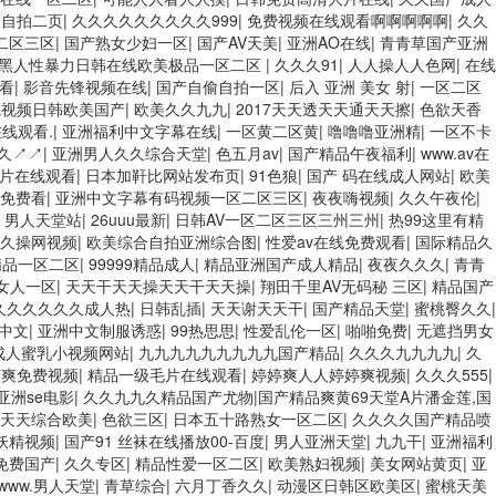
|
自拍二页
|
久久久久久久久久久999
|
免费视频在线观看啊啊啊啊啊
|
久久
二区三区
|
国产熟女少妇一区
|
国产AV天美
|
亚洲AO在线
|
青青草国产亚洲
黑人性暴力日韩在线欧美极品一区二区
|
久久久91
|
人人操人人色网
|
在线
看
|
影音先锋视频在线
|
国产自偷自拍一区
|
后入 亚洲 美女 射
|
一区二区
线视频日韩欧美国产
|
欧美久久九九
|
2017天天透天天通天天擦
|
色欲天香
线观看.
|
亚洲福利中文字幕在线
|
一区黄二区黄
|
噜噜噜亚洲精
|
一区不卡
久↗↗
|
亚洲男人久久综合天堂
|
色五月av
|
国产精品午夜福利
|
www.av在
片在线观看
|
日本加靬比网站发布页
|
91色狼
|
国产 码在线成人网站
|
欧美
免费看
|
亚洲中文字幕有码视频一区二区三区
|
夜夜嗨视频
|
久久午夜伦
|
|
男人天堂站
|
26uuu最新
|
日韩AV一区二区三区三州三州
|
热99这里有精
久操网视频
|
欧美综合自拍亚洲综合图
|
性爱av在线免费观看
|
国际精品久
精品一区二区
|
99999精品成人
|
精品亚洲国产成人精品
|
夜夜久久久
|
青青
女人一区
|
天天干天天操天天干天天操
|
翔田千里AV无码秘 三区
|
精品国产
久久久久久久成人热
|
日韩乱插
|
天天谢天天干
|
国产精品天堂
|
蜜桃臀久久
|
中文
|
亚洲中文制服诱惑
|
99热思思
|
性爱乱伦一区
|
啪啪免费
|
无遮挡男女
成人蜜乳小视频网站
|
九九九九九九九九九国产精品
|
久久久九九九九
|
久
爽爽免费视频
|
精品一级毛片在线观看
|
婷婷爽人人婷婷爽视频
|
久久久555
|
亚洲se电影
|
久久九九久精品国产尤物|国产精品爽黄69天堂A片潘金莲,国
天天综合欧美
|
色欲三区
|
日本五十路熟女一区二区
|
久久久久国产精品喷
妖精视频
|
国产91 丝袜在线播放00-百度
|
男人亚洲天堂
|
九九干
|
亚洲福利
免费国产
|
久久专区
|
精品性爱一区二区
|
欧美熟妇视频
|
美女网站黄页
|
亚
www.男人天堂
|
青草综合
|
六月丁香久久
|
动漫区日韩区欧美区
|
蜜桃天美