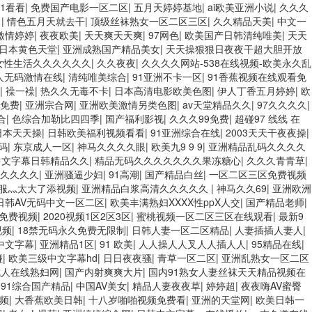
1看看
|
免费国产电影一区二区
|
五月天婷婷基地
|
ai欧美亚洲小说
|
久久久
月
|
情色五月天就去干
|
顶级丝袜熟女一区二区三区
|
久久精品天美
|
中文一
激情婷婷
|
夜夜欧美
|
天天爽天天爽
|
97网色
|
欧美国产日韩清纯唯美
|
天天
日本黄色天堂
|
亚洲成熟国产精品美女
|
天天操狠狠日夜夜干超大胆开放
女性生活久久久久久久
|
久久夜夜
|
久久久久网站-538在线视频-欧美永久乱
黑人无码激情在线
|
清纯唯美综合
|
91亚洲不卡一区
|
91香蕉视频在线观看免
|
襙一襙
|
热久久无毒不卡
|
日本高清电影欧美色图
|
伊人丁香五月婷婷
|
欧
码免费
|
亚洲宗合网
|
亚洲欧美激情另类色图
|
av天堂精品久久
|
97久久久久
|
合
|
色综合加勒比四四季
|
国产福利影视
|
久久久99免费
|
超碰97 线线 在
日本天天操
|
日韩欧美福利视频看看
|
91亚洲综合在线
|
2003天天干夜夜操
|
码
|
东京成人一区
|
神马久久久久眼
|
欧美九9 9 9
|
亚洲精品乱码久久久久
中文字幕日韩精品久久
|
精品无码久久久久久久久果冻糖心
|
久久久青青草
|
久久久久久
|
亚洲骚逼少妇
|
91高潮
|
国产精品白丝
|
一区二区三区免费视频
服灬太大了添视频
|
亚洲精品白浆高清久久久久久
|
神马久久69
|
亚洲欧洲
日韩AV无码中文一区二区
|
欧美丰满熟妇XXXX性ppX人交
|
国产精品老师
|
免费视频
|
2020视频1区2区3区
|
蜜桃视频一区二区三区在线观看
|
最新9
视频
|
18禁无码永久免费无限制
|
日韩人妻一区二区精品
|
人妻插插人妻人
|
中文字幕
|
亚洲精品1区
|
91 欧美
|
人人操人人叉人人插人人
|
95精品在线
|
碰
|
欧美三级中文字幕hd
|
日日夜夜骚
|
青草一区二区
|
亚洲乱熟女一区二区
成人在线熟妇网
|
国产内射爽爽大片
|
国内91熟女人妻丝袜天天精品视频在
|
91综合国产精品
|
中国AV美女
|
精品人妻夜夜草
|
婷婷超
|
夜夜嗨AV蜜臀
视频
|
大香蕉欧美日韩
|
十八岁啪啪视频免费看
|
亚洲的天堂网
|
欧美日韩一