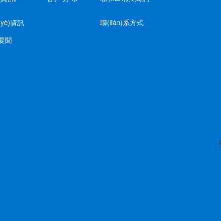
yè)資訊
聯(lián)系方式
要聞