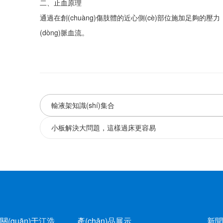
二、止血原理
通過在創(chuàng)傷肢體的近心側(cè)部位施加足夠的壓力，以阻斷動
(dòng)脈血流。
輸液架知識(shí)集合
小板解決大問題，這樣過床更容易
關(guān)于江浩
產(chǎn)品展示
新聞