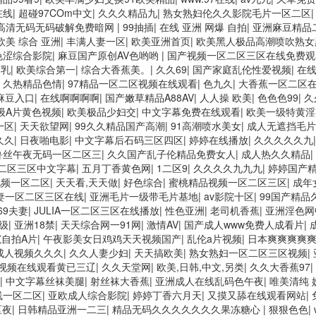
在线
|
超碰97COm中文
|
久久久精品九
|
熟女熟妇伦久久影院毛片一区二区
高清无码无码破解免费暗网
|
99抽插
|
在线 亚洲 网爆 自拍
|
亚洲麻豆精品
欧美 综合 亚洲
|
丰满人妻一区
|
欧美亚洲首页
|
欧美黑人极品高潮喷吹熟女
色涩综合影院
|
麻豆国产原创AV色哟哟
|
国产视频一区二区三区在线免费观
爆乳
|
欧美综合第一
|
综合大香蕉美。
|
久久69
|
国产家庭乱伦性爱视频
|
在
|
久热精品色情
|
97精品一区二区视频在线观看
|
色九久
|
大香蕉一区二区在
麻豆入口
|
在线啊啊啊啊
|
国产嫩草精品A88AV
|
人人操 欧美
|
色色色99
|
久
级A片黄色视频
|
欧美极品少妇交
|
中文字幕免费在线观看
|
欧美一级特黄淫
一区
|
天天欲望网
|
99久久精品国产高潮
|
91高潮喷水美女
|
成人无遮挡毛片
久久
|
日夜啪电影
|
中文字幕后石码三区四区
|
婷婷在线播放
|
久久久久久九
鲁丝午夜无码一区二区三
|
久久国产乱子伦精品免费女人
|
成人热久久精品
|
二区三区中文字幕
|
五月丁香黄色网
|
1二区9
|
久久久久九九九
|
婷婷国产
视频一区二区
|
天天看,天天做
|
好色综合
|
蜜桃精品视频一区二区三区
|
成年
妻一区二区三区在线
|
亚洲毛片一级带毛片基地
|
av影院十区
|
99国产精品
69夫妻
|
JULIA一区二区三区在线播放
|
性色亚洲
|
老司机香蕉
|
亚洲淫色网
级
|
亚洲18禁
|
天天综合网一91网
|
激情AV
|
国产成人www免费人成看片
|
窥自拍A片
|
午夜影美女日鸡鸡天天视频国产
|
乱伦a片视频
|
日本爽爽爽爽
成人视频久久久
|
久久人妻少妇
|
天天搞欧美
|
熟女熟妇一区二区三区视频
|
视频在线观看黄已三辽
|
久久天堂网
|
欧美,日韩,中文,另类
|
久久大香蕉97
|
|
中文字幕丝袜美腿
|
射丝袜大香蕉
|
亚洲成人在线乱码色午夜
|
唯美清纯 
线一区二区
|
亚欧成人综合影院
|
婷婷丁香六月天
|
又摸又舔在线观看网站
|
区夜
|
日韩精品亚洲一二三
|
精品无码久久久久久久久果冻糖心
|
狠狠色色
|