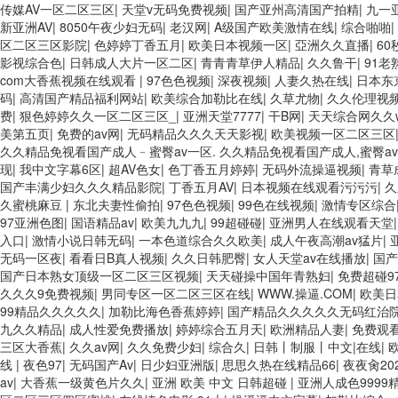
传媒AV一区二区三区
|
天堂v无码免费视频
|
国产亚州高清国产拍精
|
九一
新亚洲AV
|
8050午夜少妇无码
|
老汉网
|
A级国产欧美激情在线
|
综合啪啪
|
区二区三区影院
|
色婷婷丁香五月
|
欧美日本视频一区
|
亞洲久久直播
|
6
影视综合色
|
日韩成人大片一区二区
|
青青青草伊人精品
|
久久鲁干
|
91老
com大香蕉视频在线观看
|
97色色视频
|
深夜视频
|
人妻久热在线
|
日本东
码
|
高清国产精品福利网站
|
欧美综合加勒比在线
|
久草尤物
|
久久伦理视
费
|
狠色婷婷久久一区二区三区_
|
亚洲天堂7777
|
干B网
|
天天综合网久久
美第五页
|
免费的av网
|
无码精品久久久天天影视
|
欧美视频一区二区三区
久久精品免视看国产成人﹣蜜臀av一区. 久久精品免视看国产成人,蜜臀a
现
|
我中文字幕6区
|
超AV色女
|
色丁香五月婷婷
|
无码外流操逼视频
|
青草
国产丰满少妇久久久精品影院
|
丁香五月AV
|
日本视频在线观看污污污
|
久
久蜜桃麻豆
|
东北夫妻性偷拍
|
97色色视频
|
99色在线视频
|
激情专区综合
97亚洲色图
|
国语精品av
|
欧美九九九
|
99超碰碰
|
亚洲男人在线观看天堂
入口
|
激情小说日韩无码
|
一本色道综合久久欧美
|
成人午夜高潮av猛片
|
无码一区夜
|
看看日B真人视频
|
久久日韩肥臀
|
女人天堂av在线播放
|
国产
国产日本熟女顶级一区二区三区视频
|
天天碰操中国年青熟妇
|
免费超碰9
久久久9免费视频
|
男同专区一区二区三区在线
|
WWW.操逼.COM
|
欧美日
99精品久久久久久
|
加勒比海色香蕉婷婷
|
国产精品久久久久久无码红治
九久久精品
|
成人性爱免费播放
|
婷婷综合五月天
|
欧洲精品人妻
|
免费观
三区大香蕉
|
久久av网
|
久久免费少妇
|
综合久
|
日韩丨制服丨中文|在线
|
线
|
夜色97
|
无码国产Av
|
日少妇亚洲版
|
思思久热在线精品66
|
夜夜肏20
av
|
大香蕉一级黄色片久久
|
亚洲 欧美 中文 日韩超碰
|
亚洲人成色9999