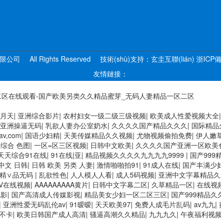
械有限公司
All Rights Reserved
技術(shù)支持：
玄圭互聯(lián)
浙ICP備
友情鏈接：
区二区在线观看-国产欧美另类久久精品蜜芽_无码人妻精品一区二区
频 女人叉开让人桶视频在线看 久久精品黄色国产 欧美一级日韩精品一在线
月天
|
亚洲综合影片
|
农村妇女一级二级三级视频
|
欧美成人性爱视频大全
看性高潮在线播放网站 日本人妻交换偷拍视频 国产激情免费网站 久久一日
亚洲操逼无码
|
乳欲人妻办公室奶水
|
久久久久国产精品久久久
|
国际精品
 肏屄啪啪五月 一级a爱无码 亚洲激情自拍偷拍-国产... 亚洲啪啪综合av
av,com
|
国语少妇精
|
天美传媒精品久久视频
|
尤物视频偷拍免费
|
伊人嫩
码高清日韩欧美一区 国产精品久久久久久美女小逼 欧美一级特黄在线夜 在
 综合 色图
|
一区=区三区视频
|
日韩中文欧美
|
久久久久国产亚洲一区欧美
美国产日本高清不卡 欧美特黄一级户外 99精品国产无码 黄色成年国产精品
天天综合91在线
|
91在线|亚
|
精品视频久久久久九九九九9999
|
国产999
高清 国产黄色一区毛片 欧美日韩乱伦老熟妇 91久久精品一区二区三区蜜
中文 日韩
|
日韩 欧美 另类 人妻
|
激情啪啪拍91
|
91成人在线
|
国产丰满少
韩国日本色综合久久久久蜜月 婷婷激情五月天麻豆 av在线五月天婷婷 麻豆
洲精∨品无码
|
乱欲性色
|
人人模人人看
|
成人5码视频
|
亚洲中文字幕精品
线观看 中文无码一区二区不卡AV 91视频一区二 欧美黄片第二区 91
V在线视频
|
AAAAAAAAA黄片
|
日韩中文字幕二区
|
久草精品一区
|
在线视频
国产精品秋霞网 黄色美女日本网站 国产精品视频一区啪啪啪 日韩成人av
电影
|
国产高清成人传媒影视
|
精品美女少妇一区二区三区
|
国产999精品久
幕不卡一二区 99riAV国产精品视频 日本乱伦视频第十页 日本黄色精
|
亚洲性爱无码乱伦av
|
91暧暧
|
天天欧美97
|
免费人成毛片乱码
|
av九九
|
级国产视频 中文字幕日韩有码天堂 婷婷五月天亚洲激情 国产迷奸清纯美女老
不卡
|
欧美日韩国产成人高清
|
骚逼高潮久久精品
|
九九九久
|
午夜福利视