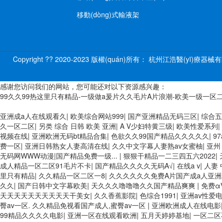
移動(dòng)式輸液架
Copyright ?? 2020-2023 版權(quán)所有： 杭州江浩醫(yī)療器
感谢您访问我们的网站，您可能还对以下资源感兴趣：
99久久99热这里只有精品-一级做a爰片久久毛片A片浪潮-欧美一级一
欧美3级网站 一区二区亚洲AV 精品九九九三级片 亚洲姑娘按摩一级视
亚洲成a人在线观看久
|
欧美综合网站999
|
国产亚洲精品无码三区
|
综合五
线 最新亚洲aV网站在线观看 日本强暴一区 国产熟人AV一二三区 观
久一区二区
|
另类 综合 日韩 欧美 亚洲
|
A V少妇特黄三级
|
欧美性爱系列
|
久久久久 久久黄色AV网站 久久亚洲A片COM人成A 日韩在线中文字幕91
视频在线
|
亚洲欧洲无码bt精品合集
|
色欲久久99国产精品久久久久久
|
97
无码免费 99久久精品国产乱子伦一区二区三区 日韩精品亚洲偷拍 亚洲无
费一区
|
亚洲日韩熟女人妻高清在线
|
久久中文字幕人妻熟av女蜜柚
|
亚州
手机在线亚洲一二区 午夜影院免费观看黄色小电影 91欧美成人网站在线 欧
无码网WWW动漫|国产精品免费一级...
|
狠狠干精品一二三四五六2022
|
香蕉网站在线观看 黄片一级欧美AAA特黄一级欧美久久 在线免费AV不卡
成人精品一区二区91毛片不卡
|
国产精品久久久久无码A√
|
在线a v
|
人妻 
三区 AV集中 日本免费成人麻豆 色妹姐一区二区 亚洲成人色综网 欧美
里只有精品
|
久久精品一区二区一8
|
久久久久久久免费A片国产成a人亚
二区三区左线 中文字幕无码不卡一区二区三区 成人一级黄色片 黄色毛片在
久久
|
国产日韩中文字幕欧美
|
天久久久噜噜噜久久国产精品爽爽
|
免费α
区二区三区 五月天丝袜逼网 婷婷五月综合激情中文字幕 99久久久无码
天天天天天天天天天天干美女
|
久久香蕉影院
|
色综合1991
|
亚洲av性爱
黄色免费 日韩黄色电影视频一区二区 欧美黄3级网站欧美 久久亚洲中文字
臀av一区. 久久精品免视看国产成人,蜜臀av一区
|
亚洲欧洲成人在线电影
看 亚洲色情小说电影综合区 99精品黄片 无码欧美毛片一区二区三 91超
99精品久久久久电影
|
亚洲一区在线观看欧洲
|
五月天婷婷基地
|
一区二区