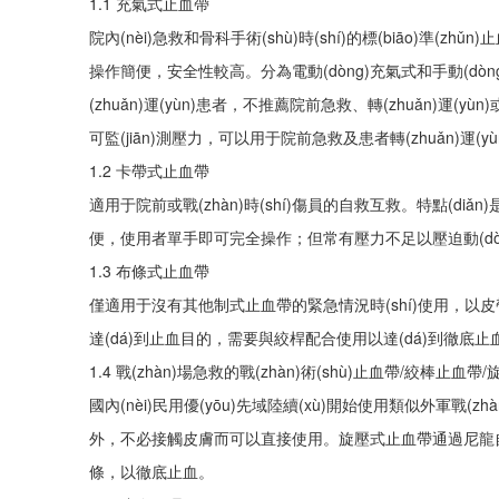
1.1 充氣式止血帶
院內(nèi)急救和骨科手術(shù)時(shí)的標(biāo)準(zhǔn
操作簡便，安全性較高。分為電動(dòng)充氣式和手動(dòn
(zhuǎn)運(yùn)患者，不推薦院前急救、轉(zhuǎn)運
可監(jiān)測壓力，可以用于院前急救及患者轉(zhuǎn)運(yù
1.2 卡帶式止血帶
適用于院前或戰(zhàn)時(shí)傷員的自救互救。特點(di
便，使用者單手即可完全操作；但常有壓力不足以壓迫動(dòng)脈
1.3 布條式止血帶
僅適用于沒有其他制式止血帶的緊急情況時(shí)使用，以皮帶、優
達(dá)到止血目的，需要與絞桿配合使用以達(dá)到徹底止
1.4 戰(zhàn)場急救的戰(zhàn)術(shù)止血帶/絞棒止血
國內(nèi)民用優(yōu)先域陸續(xù)開始使用類似外軍戰(
外，不必接觸皮膚而可以直接使用。旋壓式止血帶通過尼
條，以徹底止血。