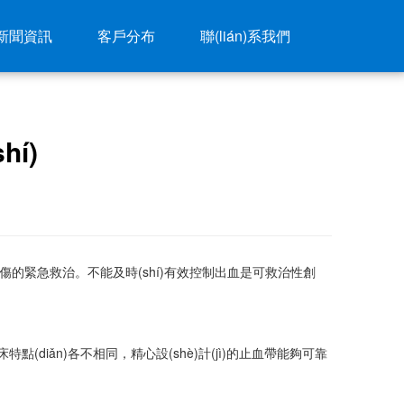
新聞資訊
客戶分布
聯(lián)系我們
í)
及日常生活損傷的緊急救治。不能及時(shí)有效控制出血是可救治性創
ǎn)各不相同，精心設(shè)計(jì)的止血帶能夠可靠