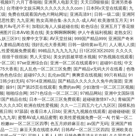
缴情 中文字幕亚洲综合久久 亚洲成人中文有码在线 啪啪啪欧美一区二区 国产
视频97
|
六月丁香啪啪
|
亚洲男人电影天堂
|
天天日B狠狠操
|
亚洲另类春
国产亚洲av麻豆 五月天婷婷欧美成人 国产一区二区欧美情色 国产精品喷
久
|
台湾佬中文娱乐网久久久久久久久久com
|
日本阿v天堂在线观看
|
九
美系列黄片 亚洲色图三区视频 欧美一级网网 国产黄色观看 91爽人人爽人
三级
|
免费在线观看国内色片网站网址
|
亚洲高清91
|
日韩一级二级
|
亚洲阿
幕 蜜臀AV在线播放一区二区三区 91新人国产在线播放 91艹久久久久久
思思性爱
|
九九亚洲
|
熟女高潮合集-永久久久-成人AV
|
欧美激情五月天
|
91
1精品国产自产在线 日本黄色一区二区三区电影 丝袜人妻一区二区三区网站
激片Av毛片不卡
|
加勒比海人人操超碰在线
|
欧色综合
|
亚洲五月丁香花狠
区精品 我要看亚洲黄色 一区不卡在线观看二区 三级片一片黄一区 中日AV乱
洲图片日本AⅤ欧美在线
|
美女啊啊啊啊啊
|
伊人午夜福利视频
|
老熟女区
|
1三级在线播放 亚洲精品一二区狠狠撸婷婷五月天 大香蕉国欧美 日本人妻
妖三区91
|
按摩中文字幕
|
AV天堂丝袜
|
999国产精品999
|
亚洲国产奇米
美 大香蕉天天更新视频 国产性生活视频免费看 三级片AA久久久久免费看 国
人妻精品阁在线
|
强奸乱伦大香蕉网
|
日韩一级特黄av毛片
|
人人潮人人摸
|
一区二区 大香蕉手机视频免费线 亚洲无码国产乱码精品95 91麻豆强暴精
人性爱视频免费观看
|
99精品九九九九九九
|
日1区2区3区2020
|
久久久久
|
很很干很很操
|
男人天堂站
|
美女的肌被草喷水视频
|
97热视频在线观看
|
一区二区
|
97se亚洲综合自
|
亚洲一区二区在线观看91
|
超碰91在线
|
中文
75大香蕉
|
乱人乱色一区二区三区免费
|
国产精品ⅴ无码大片在线看.
|
色噜
热色色综合
|
超碰97久久
|
乱伦av国产
|
爽爽歪在线视频
|
99只有精品
|
91
日韩少妇无码
|
67914亚洲精品
|
国产精品久久久久久久免牛肉蒲团
|
亚洲
妻
|
操91
|
国产第25页在线观看
|
免费的av网
|
少妇激情一区二区三区视频
|
频
|
啪啪综合网
|
3571色综合一区二区二区
|
97精品网站
|
亚洲中文国际强
青国产精品在线
|
日本一区二区三区免费观看
|
超碰碰激情97+久
|
青椒国产
久久久久3D
|
欧洲在线性爱视频
|
久久一二三四五六七八九区区
|
国模私拍
蕉日韩
|
97舔舔
|
收看日本人日bb
|
亚洲九九视频在线观看
|
超碰碰碰碰
|
亚
九九九草
|
蜜臀AV成人精品蜜臀
|
欧美性爱视频免费一区一A
|
竹菊一区二
|
粉嫩av一区二区三区四季
|
色五月婷婷麻豆在
|
av国产无码
|
亚洲国产精
精品一二三
|
麻豆天美在线喷水AV
|
日韩AV一区二区三区四四
|
亚洲欧美在
在线一区二区
|
可能人人看人人摸
|
日韩免费高清大片在线
|
久久国产成人