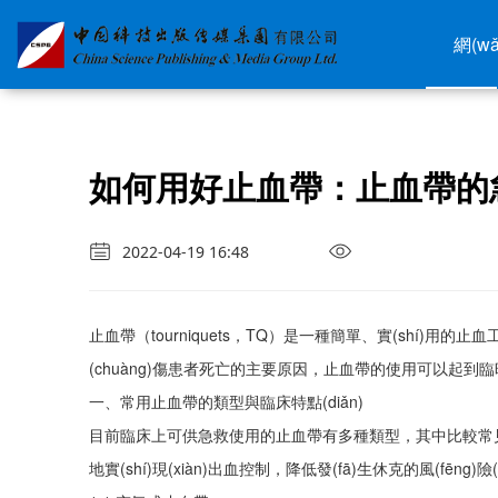
99久久99热这里只有精品-一级做a爰片久久毛片A片浪潮-欧美一级一区二区在线观
網(w
如何用好止血帶：止血帶的急診應
2022-04-19 16:48
止血帶（tourniquets，TQ）是一種簡單、實(shí)
(chuàng)傷患者死亡的主要原因，止血帶的使用可以起到臨時(sh
一、常用止血帶的類型與臨床特點(diǎn)
目前臨床上可供急救使用的止血帶有多種類型，其中比較常見的是充氣
地實(shí)現(xiàn)出血控制，降低發(fā)生休克的風(fēng)險(