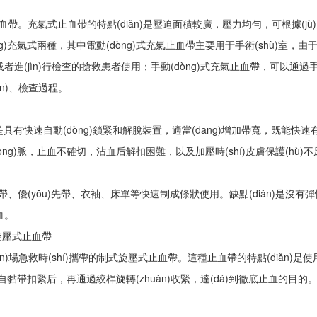
)止血帶。充氣式止血帶的特點(diǎn)是壓迫面積較廣，壓力均勻，可根據(jù
g)充氣式兩種，其中電動(dòng)式充氣止血帶主要用于手術(shù)室，由于其
(yùn)或者進(jìn)行檢查的搶救患者使用；手動(dòng)式充氣止血帶，可以通過
n)、檢查過程。
ǎn)是具有快速自動(dòng)鎖緊和解脫裝置，適當(dāng)增加帶寬，既能
，止血不確切，沾血后解扣困難，以及加壓時(shí)皮膚保護(hù)不足
(yōu)先帶、衣袖、床單等快速制成條狀使用。缺點(diǎn)是沒有彈性
血。
帶/旋壓式止血帶
zhàn)場急救時(shí)攜帶的制式旋壓式止血帶。這種止血帶的特點(diǎn
龍自黏帶扣緊后，再通過絞桿旋轉(zhuǎn)收緊，達(dá)到徹底止血