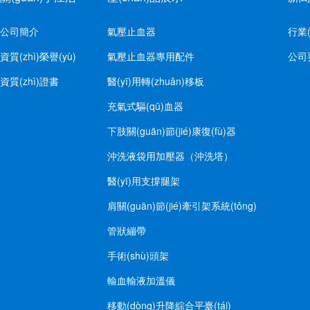
公司簡介
氣壓止血器
行業(
資質(zhì)榮譽(yù)
氣壓止血器專用配件
公司
資質(zhì)證書
醫(yī)用轉(zhuǎn)移板
充氣式驅(qū)血器
下肢關(guān)節(jié)康復(fù)器
沖洗液袋用加壓器（沖洗塔）
醫(yī)用支撐腿架
肩關(guān)節(jié)牽引架系統(tǒng)
管狀繃帶
手術(shù)頭架
輸血輸液加溫儀
移動(dòng)升降綜合平臺(tái)