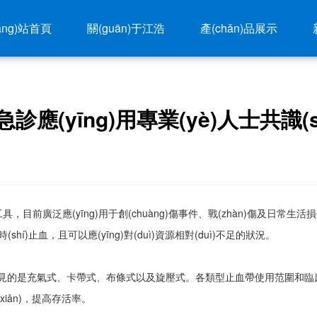
看-国产欧美另类久久精品蜜芽_无码人妻精品一区二区
ǎng)站首頁
關(guān)于江浩
產(chǎn)品展示
(yīng)用專業(yè)人士共識(sh
用的止血工具，目前廣泛應(yīng)用于創(chuàng)傷事件、戰(zhàn)傷
í)止血，且可以應(yīng)對(duì)資源相對(duì)不足的狀況。
式、卡帶式、布條式以及旋壓式。各類型止血帶使用范圍和臨床特點(di
xiǎn)，提高存活率。