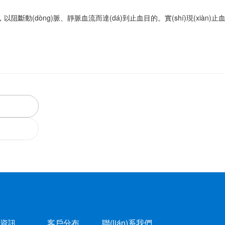
(dòng)脈、靜脈血流而達(dá)到止血目的。實(shí)現(xiàn)止血
資訊
客戶分布
聯(lián)系我們