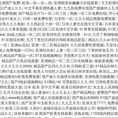
亚洲国产免费
|
欧美—性—交—色
|
亚洲精美粉嫩嫩泬在线观看
|
天天影视9
日产成人久久
|
中文字幕亚洲热播人妻
|
九九热免费在线国产视频伊人五
0秒免费视频
|
国产精品毛片?v一区二区三区
|
视频一区二区免费在线
|
开心
熟女91老女人
|
日韩一级免费性爱
|
日本性一区
|
久久久精品视频免费观看
|
京热久久久电影
|
久久熟妇五十路一区
|
日本人妻伦在线中文字幕
|
日本美
频久久大香蕉视频
|
亚洲1区2区三区高清中文字幕
|
91青青在线视频
|
91
ww
|
3d成人精品一区二区
|
欧美同性恋 的搜索结果 - 91n
|
六月丁香啪啪啪
|
91在线综合网
|
五月丁香社区婷婷日韩欧美精品影院
|
精品久久久av无
v一区
|
亚洲av总站
|
亚洲一区二区精品福利
|
久久的免费性爱视频
|
天堂综
成人免费视频一COm
|
亚洲综合射
|
人妻一区二区三区
|
丁香婷婷色五月
|
久精品国产精品一区
|
97在线视频网站
|
另类图片五月天
|
校园春色亚洲无
|
精品国产久热在线观看
|
亚洲精品一区二区三区在线播放
|
操操逼视频
|
|
久久久久久久9999
|
精品国产乱码久久久A
|
日韩欧美三级
|
91精品丝袜
亚洲97成人在线观看
|
欧美人与动性人交a
|
欧美日韩另类在线
|
再深点灬舒
精品懂色tv影视免费观看
|
国产偷人伦激情在线观看
|
亚洲色图尤物视频
|
7久久
|
国产9熟妇视频网站
|
91网站18
|
宅男影院久久久,99
|
日韩性爱高清
韩性爱操大逼
|
日本 欧美 亚中文字幕
|
欧美日韩婷婷中文
|
东北女人高潮
院
|
五月天综合在线
|
操人妻逼91
|
久久久女人
|
国产精品网址
|
蜜臀国产AV
看成人www精品视频
|
国产成人在线观看综合
|
国产精品色哟哟
|
97国产超
欧美大香蕉久
|
国产亚洲 中文欧美久久
|
九九五月天
|
亚洲天堂7777
|
免费
21
|
欧亚三区动漫
|
久热91
|
超碰在线在公开超碰在线在公开
|
啪啪AV导航
精品久久
|
丝袜美腿91
|
欧美国产欧美在线观看
|
亚熟在线
|
1769国内精品