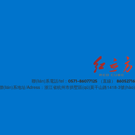
聯(lián)系電話/tel：
0571-86077125 （直線） 86052716
聯(lián)系地址/Adress：浙江省杭州市拱墅區(qū)莫干山路1418-3號(hào)