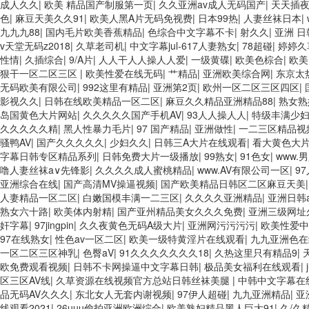
品 亚洲依人大香蕉在线 国产欧美日韩成人三级 熟女精品视频在线91Tv 
成人久久
|
欧美 精品国产制服第一页
|
久久亚洲av成人无码国产
|
天天插
乱伦日韩免费欧美 97激情人妻小说 大香蕉日韩区欧美区 91亚洲国产成
色
|
麻豆天美久久91
|
欧美人黑A片无码免视费
|
日本99热
|
人妻丝袜日本
|
水啪啪啪 成人av黄色大片 91国产精品原创人妻 国产精品夜色一区二区
九九九88
|
国内毛片欧美香蕉精品
|
色综合中文字幕不卡
|
射久久
|
亚洲 日
人插人人爽 欧美日韩性爱视频网 日韩经典AV在线观看 98久久精品骚逼
v天堂无码z2018
|
久草老司机
|
中文字幕jul-617人妻熟女
|
78超碰
|
婷婷久
久久久久久久久久久 久久三级视屏 日本天堂a在线 在线免费观看a黄片 
性情
|
久插综合
|
9/A片
|
人人干人人操人人爱
|
一级黄碟
|
欧美色棕合
|
欧美
av中文一级字幕 亚洲成人小说综合网 欧美日韩91在线 麻豆久久久91 
狠干一区二区三区
|
欧美性爱在线无码
|
艹精品
|
亚洲欧美综合网
|
东京太
码一区二区三区乱码 久久久久久久久久一级黄色片美女 日韩老板一区 精
无码欧美有限公司
|
992这里有精品
|
亚洲第2页
|
欧州一区二区三区四区
|
激情91 欧美特黄一级视频18 免费麻豆黄色 偷拍 亚洲 制服 另类 欧
影视久久
|
日韩在线欧美精品一区二区
|
麻豆久久精品亚洲精品88
|
熟女熟
产传媒精品视频91 一级黄片精品在线精彩视频 香蕉黄色片网站 国产精品
岛国黄色大片网站
|
久久久久久国产手机AV
|
93人人操人人
|
特级丰满少妇
品在线 91AV一区在线 日韩欧美视屏中文版 欧美情色一区=区 亚洲精品
久久久久久精
|
黑人性暴力毛片
|
97 国产精品
|
亚洲做性
|
一二三区精品视
骚鸭AV
|
国产久久久久久
|
少妇久久
|
日韩三A大片在线观看
|
看大黄色大
字幕日韩专区精品系列
|
日韩免费大片一级播放
|
99熟女
|
91色女
|
www.
噜人妻丝袜a∨先锋影
|
久久久久成人蜜桃精品
|
www.AV有限公司一区
|
9
亚洲综合在线
|
国产高清MV操逼视频
|
国产欧美精品日韩区二区麻豆天美
人妻精品一区二区
|
白嫩国模丰满一二三区
|
久久久久亚洲精品
|
亚洲日韩
熟女六十路
|
欧美体内射精
|
国产亚州精品美女久久久免费
|
亚洲三级网址
奸字幕
|
97jingpin
|
久久夜黄色无码A级大片
|
亚洲网污污污污
|
欧美性爱中
97在线熟女
|
性色av一区二区
|
欧美一级特黄淫片在线观看
|
九九亚洲色在
一区二区三区神乳
|
色臀aV
|
91久久久久久久久18
|
久热这里只有精品9
|
欧免费观看视频
|
日韩不卡网操逼中文字幕日韩
|
极品美女福利在线观看
|
区三区AV线
|
久草资源在线视频官方总站日韩丝袜美腿
|
中韩中文字幕在
品无码AV久久久
|
东北女人无套内谢视频
|
97伊人超碰
|
九九亚洲精品
|
亚
线观看2021
|
26uuu偷拍亚洲欧洲综合
|
欧美熟妇精品黑人巨大91
|
久/久