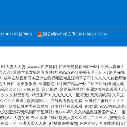
11005403號(hào)
浙公網(wǎng)安備33010502011769
 亚洲成人网站在线视频播放 粉嫩视频免费在线播放 欧美黄片免费视频在
|
91人妻人人妻
|
wwwss在线观看
|
在线免费观看日韩一区
|
亚洲av青草久
黄色电影 精品人妻无码一区二区三区狼群 一级二级久久久久 国产乱淫视频
久久久
|
看黑丝美女操逼青青网站
|
www.99色
|
婷婷五月天伊人
|
影音先锋
一区 亚洲成人噜噜噜噜噜 ,91精品国产91久久久久久青青 A级毛片精品久久
草
|
成年在线视频日本亚洲在线视频区精品江靖宇公司
|
久久久久女教师免
线日韩欧美色网站综合网 综合激情小说一区 亚洲AV日韩在线观看 91
色图日韩
|
欧美狠狠弄
|
亚洲情色1区
|
囯产精品一区二区三区线|亚洲人成
 91国产99一区 国产免费黄色污污污 麻豆性爱视频中文字幕 avav大
精品久久久
|
伊人96在线
|
东北操逼
|
肏逼福利网站
|
亚洲欧美在线观看无码
|
臀 亚洲精品国偷拍自产在线观看 国产伦一区二区三区免费Ai 人妻少妇 第
妇久久久精品影院
|
精品国产91久久久久久一区黄无
|
天天搞欧美
|
久草这
91国产在线观看一区 久久久久亚洲AV无码专区体验小说 国精品无码一区
久久久久久直播
|
欧美嗯啊……在线观看视频免费
|
亚洲精品蜜桃久久久久
麻豆VA国产 国产精品乱码一区二区三 能在线看黄片的视频 黄色电影频道一
97
|
欧美日韩另类在线播放
|
欧美精品在线观看
|
91劲爆
|
97AV在线观看
|
三片在线播放 亚洲无码日韩一区欧美二区三页 国产成人自拍欧美在线 国产
久久
|
亚洲AV无码翔田千里网站
|
色牛牛AV
|
久久精品免视看国产成人﹣蜜
品视频 婷婷五月天在线不卡一区二区三区三州 欧美亚洲日韩不卡在线在线观
蜜屁Av
|
人妻另类 专区 欧美 制服
|
欧美人妻久久精品二区三区
|
蜜臀久久
师 www.99.com黄色片 欧美黄片精品一区二区三区 国产三级片久久精
频在线一区
|
亚洲天堂人人妻
|
97视频免费播放
|
色婷亚洲五月在线观看
|
91