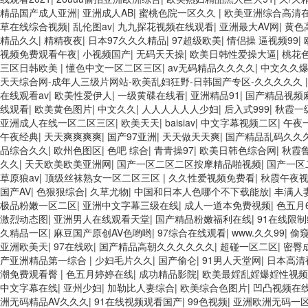
精品国产成人亚洲
|
亚洲成人AB
|
蜜桃色院一区久久
|
欧美亚洲综合高清
草在线综合视频
|
乱伦图av
|
九九探花视频在线观看
|
亚洲最大AV网
|
黄色
精品久久
|
精精夜夜
|
日本97久久久精品
|
97超级欧美
|
情侣操 逼视频99
|
视频免费观看午夜
|
小视频国产
|
无码天天操
|
欧美日韩性爱操大逼
|
桃花
三区日韩欧美
|
懂色中文一区二区三区
|
av无码精品久久久久
|
中文久久
天天综合网-成年人三级片网站-欧美乱妇狂野-日韩国产专区-久久久久久
在线观看av
|
欧美性爱伊人
|
一级黄碟在线看
|
亚洲精品91
|
国产精品视频
线观看
|
欧美黄色图片
|
中文久久
|
人人人人人人少妇
|
后入式999
|
秋霞一
亚洲成人在线一区二区三区
|
欧美天天
|
baisiav
|
中文字幕视频二区
|
午夜
午夜经典
|
天天爽爽爽爽
|
国产97亚洲
|
天天做天天爽
|
国产精品乱码久久
品综合久久
|
欧州色图区
|
色吧 综合
|
青青操97
|
欧美日韩色综合网
|
秋霞
久久
|
天天欧美欧美亚洲网
|
国产一区二区二区按摩精品啪视频
|
国产一区
草原狼av
|
顶级丝袜熟女一区二区三区
|
久久性爱视频免费看
|
秋霞午夜
国产AV
|
色狠狠综合
|
久草尤物
|
中国和日本人色哪个不下载能放
|
丰满人
极品粉嫩一区二区
|
亚洲中文字幕三级在线
|
成人一道本免费视频
|
色五月
激烈动态图
|
亚洲男人在线观看天堂
|
国产精品粉嫩福利在线
|
91在线限制
久精品一区
|
麻豆国产原创AV色哟哟
|
97综合在线观看
|
www.久久99
|
偷
亚洲欧美天
|
97在线欧
|
国产精品高朝久久久久久久
|
超碰一区二区
|
密臀
产亚洲精品第一综合
|
少妇毛片久久
|
国产偷仑
|
91男人天堂网
|
日本高清
潮免费观看臀
|
色五月婷婷在线
|
成功精品影院
|
欧美最婬乱婬爆婬性视频
中文字幕在线
|
亚州少妇
|
加勒比人妻综合
|
欧美综合色图片
|
凹凸视频在
洲无码精品AV久久久
|
91在线视频观看国产
|
99色视频
|
亚洲欧洲无码一