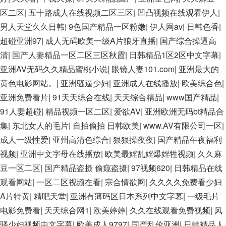
区二区
|
五十路成人在线视频二区三区
|
凹凸视频在线观看伊人
|
男人天堂久久日韩
|
9色国产精品一区粉嫩
|
伊人网av
|
日韩色香
|
超碰亚洲97
|
成人无码欧美一级A片狼牙直播
|
国产综合操逼高
清
|
国产人妻精品一区二区三区秋霞
|
日韩精品1区2区中文字幕
|
亚洲AV无码久久精品蜜桃小说
|
眼镜人妻101.com
|
亚洲最大的
黄色电影网站。
|
亚洲骚逼少妇
|
亚洲成人在线播放
|
欧美综合色
|
亚洲免费看片
|
91天天综合在线
|
天天综合精品
|
www国产精品
|
91人妻超碰
|
精品视频一区二区
|
爱欲AV
|
亚洲欧洲无码bt精品合
集
|
东北女人的毛片
|
自拍偷拍 日韩欧美
|
www.AV有限公司一区
|
成人一级性爱
|
亚州高清色综合
|
狠狠操夜夜
|
国产精品午夜福利
视频
|
亚洲中文字母在线播放
|
欧美最婬乱婬爆婬牲视频
|
久久麻
豆一区二区
|
国产精品盗摄 偷窥盗摄
|
97视频620
|
日韩精品在线
观看网站
|
一区二区视频在看
|
宗合情欲网
|
久久久久免费看少妇
A片特黄
|
精吧天堂
|
亚洲有薄码区日本系列中文字幕
|
一级毛片
电影免费看
|
天天综合网1
|
欧美婷婷
|
久久在线观看免费视频
|
风
骚少妇视频中文字幕
|
欧美成人9797
|
国产乱伦亚洲
|
日韩精品人