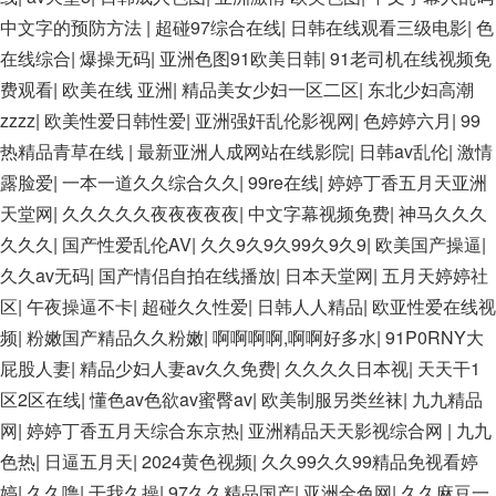
中文字的预防方法
|
超碰97综合在线
|
日韩在线观看三级电影
|
色
在线综合
|
爆操无码
|
亚洲色图91欧美日韩
|
91老司机在线视频免
费观看
|
欧美在线 亚洲
|
精品美女少妇一区二区
|
东北少妇高潮
zzzz
|
欧美性爱日韩性爱
|
亚洲强奸乱伦影视网
|
色婷婷六月
|
99
热精品青草在线
|
最新亚洲人成网站在线影院
|
日韩av乱伦
|
激情
露脸爱
|
一本一道久久综合久久
|
99re在线
|
婷婷丁香五月天亚洲
天堂网
|
久久久久久夜夜夜夜夜
|
中文字幕视频免费
|
神马久久久
久久久
|
国产性爱乱伦AV
|
久久9久9久99久9久9
|
欧美国产操逼
|
久久av无码
|
国产情侣自拍在线播放
|
日本天堂网
|
五月天婷婷社
区
|
午夜操逼不卡
|
超碰久久性爱
|
日韩人人精品
|
欧亚性爱在线视
频
|
粉嫩国产精品久久粉嫩
|
啊啊啊啊,啊啊好多水
|
91P0RNY大
屁股人妻
|
精品少妇人妻av久久免费
|
久久久久日本视
|
天天干1
区2区在线
|
懂色av色欲av蜜臀av
|
欧美制服另类丝袜
|
九九精品
网
|
婷婷丁香五月天综合东京热
|
亚洲精品天天影视综合网
|
九九
色热
|
日逼五月天
|
2024黄色视频
|
久久99久久99精品免视看婷
婷
|
久久噜
|
干我久操
|
97久久精品国产
|
亚洲全色网
|
久久麻豆一