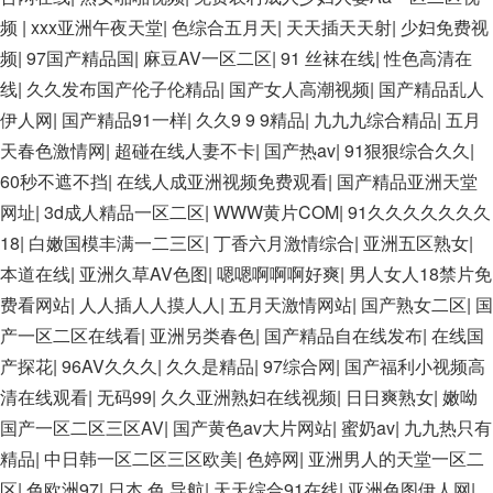
频
|
xxx亚洲午夜天堂
|
色综合五月天
|
天天插天天射
|
少妇免费视
频
|
97国产精品国
|
麻豆AV一区二区
|
91 丝袜在线
|
性色高清在
线
|
久久发布国产伦子伦精品
|
国产女人高潮视频
|
国产精品乱人
伊人网
|
国产精品91一样
|
久久9 9 9精品
|
九九九综合精品
|
五月
天春色激情网
|
超碰在线人妻不卡
|
国产热av
|
91狠狠综合久久
|
60秒不遮不挡
|
在线人成亚洲视频免费观看
|
国产精品亚洲天堂
网址
|
3d成人精品一区二区
|
WWW黄片COM
|
91久久久久久久久
18
|
白嫩国模丰满一二三区
|
丁香六月激情综合
|
亚洲五区熟女
|
本道在线
|
亚洲久草AV色图
|
嗯嗯啊啊啊好爽
|
男人女人18禁片免
费看网站
|
人人插人人摸人人
|
五月天激情网站
|
国产熟女二区
|
国
产一区二区在线看
|
亚洲另类春色
|
国产精品自在线发布
|
在线国
产探花
|
96AV久久久
|
久久是精品
|
97综合网
|
国产福利小视频高
清在线观看
|
无码99
|
久久亚洲熟妇在线视频
|
日日爽熟女
|
嫩呦
国产一区二区三区AV
|
国产黄色av大片网站
|
蜜奶av
|
九九热只有
精品
|
中日韩一区二区三区欧美
|
色婷网
|
亚洲男人的天堂一区二
区
|
色欧洲97
|
日本 色 导航
|
天天综合91在线
|
亚洲色图伊人网
|