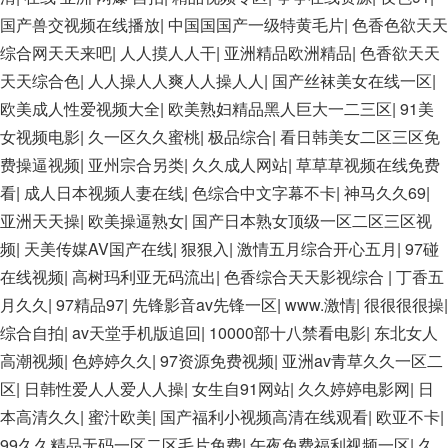
国产兽交视频在线播放
|
中国国国产一级特黄毛片
|
色香色欲天天
综合网天天来吧
|
人人摸人人干
|
亚洲精品欧洲精品
|
色香欲天天
天天综合色
|
人人操人人爽人人操人人
|
国产丝袜美女在线一区
|
欧美成人性爱视频大全
|
欧美熟妇精品黑人巨大一二三区
|
91美
女视频电影
|
久一区久久蜜桃
|
极品综合
|
看日韩美女二区三区免
费操逼视频
|
亚州宗合另类
|
久久成人网站
|
草草草视频在线免费
看
|
成人日本视频人妻在线
|
色综合中文字幕不卡
|
神马久久69
|
亚洲天天操
|
欧美操逼熟女
|
国产日本熟女顶级一区二区三区视
频
|
天美传媒AV国产在线
|
狠狠入
|
激情五月综合开心五月
|
97碰
在线视频
|
高树玛利亚无码流出
|
色香综合天天影视综合
|
丁香五
月久久
|
97精品97
|
先锋影音av先锋一区
|
www.激情
|
很很很很操
|
综合自拍
|
av天堂手机版追回
|
10000部十八禁看电影
|
东北女人
高潮视频
|
色婷婷久久
|
97资源免费视频
|
亚洲av青草久久一区二
区
|
日韩性爱人人爱人人操
|
女生自91网站
|
久久婷婷电影网
|
日
本高清久久
|
蜜汁欧美
|
国产福利小视频高清在线观看
|
欧亚不卡
|
99久久精品无码一区二区毛片免费
|
午夜免费福利视频一区
|
久