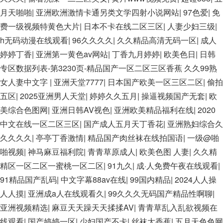
月天啪啪
|
亚洲欧洲激情卡通另类文学四射小说网站
|
97色爱
|
免
费一级视频特黄色大片
|
日本不卡在线二区三区
|
人妻少妇三级
|
h无码动漫在线观看
|
96久久久久
|
久久精品高清无码一区
|
成人
婷婷丁香
|
亚洲第一黄色av网站
|
丁香九月婷婷
|
欧美色日
|
日韩
专区数据列表-第3230页-精品国产一区二区三区香蕉 久久99熟
女人妻中文字
|
亚洲天堂7777
|
日本国产欧美一区三区二区
|
偷拍
五区
|
2025亚洲男人天堂
|
婷婷久久五月
|
操逼视频国产无套
|
欧
美综合色图网
|
亚洲日韩AV视色
|
亚洲欧美精品福利在线
|
2020
中文在线一区二区三区
|
国产成人五月天丁香花
|
亚洲熟妇综合久
久久久久
|
亭亭丁香激情
|
精品国产肉丝袜在线拍国语
|
一级@啪
啪视频
|
神马麻豆福利院
|
青青草原成人
|
欧美色图 人妻
|
久久精
精区一区二区一蜜桃一区二区
|
91九久
|
成·人免费午夜在线观看
|
91精品国产乱码
|
中文字幕88av在线
|
99国内精品
|
2024人人操
人人摸
|
亚洲成a人在线观看久
|
99久久久无码国产精品性啊聊
|
亚洲视频精选
|
麻豆天天躁天天揉揉AV
|
青青草乱入乱欲视频在
线观看
|
国产婷婷一区
|
少妇国产不卡
|
丝袜大香蕉
|
五月天色色网