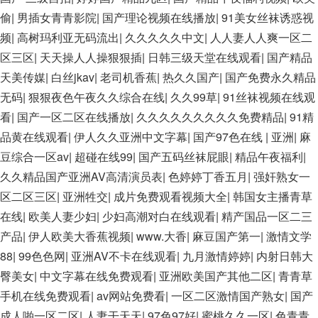
偷
|
男插女青青影院
|
国产理论视频在线播放
|
91美女丝袜诱惑视
频
|
高树玛利亚无码流出
|
久久久久久中文
|
人人妻人人爽一区二
区三区
|
天天操人人操狠狠插
|
日韩三级天堂在线观看
|
国产精品
天美传媒
|
白丝jkav
|
老司机香蕉
|
热久久国产
|
国产免费永久精品
无码
|
狠狠夜色午夜久久综合在线
|
久久99草
|
91丝袜视频在线观
看
|
国产一区二区在线播放
|
久久久久久久久久久免费精品
|
91精
品黄在线观看
|
伊人久久亚洲中文字幕
|
国产97色在线 | 亚洲
|
麻
豆综合一区av
|
超碰在线99
|
国产五码丝袜屁眼
|
精品午夜福利
|
久久精品国产亚洲AV高清演员表
|
色婷婷丁香五月
|
强奸熟女一
区二区三区
|
亚洲牲交
|
成片免费观看视频大全
|
韩国女主播青草
在线
|
欧美人妻少妇
|
少妇高潮对白在线观看
|
精产国品一区二三
产品
|
伊人欧美大香蕉视频
|
www.大香
|
麻豆国产第一
|
激情文学
88
|
99色色网
|
亚洲AV不卡在线观看
|
九月激情婷婷
|
内射日韩大
臀美女
|
中文字幕在线免费观看
|
亚洲欧美国产其他二区
|
青青草
手机在线免费观看
|
av网站免费看
|
一区二区激情国产熟女
|
国产
成人啪一区二区
|
人妻干天天
|
97色97好
|
蜜桃久久一区
|
色青青