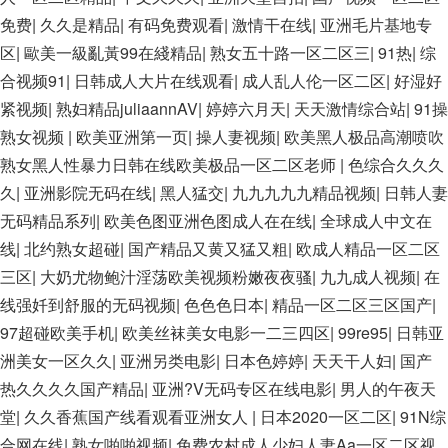
免费
|
久久是精品
|
有码免费观看
|
激情干在线
|
亚洲毛片基地专
区
|
歐美一級亂黃99在綫精品
|
熟女五十路一区二区三
|
91热
|
综
合视频91
|
日韩成人大片在线观看
|
成人乱人伦一区二区
|
好湿好
紧视频
|
熟妇精品juliaannAV
|
婷婷六月天
|
天天激情综合站
|
91操
熟女视频
|
欧美亚洲第一页
|
操人妻视频
|
欧美黑人极品高潮喷吹
熟女黑人性暴力日韩在线欧美极品一区二区老师
|
色综合久久久
久
|
亚洲影院无码在线
|
黑人猛交
|
九九九九九精品视频
|
日韩人妻
无码精品系列
|
欧美色图亚洲色图成人在在线
|
全球成人中文在
线
|
北约熟女超碰
|
国产精品又黄又猛又粗
|
欧成人精品一区二区
三区
|
大奶尤物鲍汁淫荡欧美视频粉嫩夜夜骚
|
九九成人视频
|
在
线强奷到舒服的无码视频
|
色色色日本
|
精品一区二区三区国产
|
97超碰欧美手机
|
欧美丝袜美女电影一二三四区
|
99re95
|
日韩亚
洲美女一区久久
|
亚洲另类电影
|
日本色婷婷
|
天天干人妇
|
国产
热久久久久国产精品
|
亚洲?V无码专区在线电影
|
男人的午夜天
堂
|
久久香蕉国产线看观看亚洲女人
|
日本2020一区二区
|
91N综
合网在线
|
熟女啪啪视频
|
免费农村成人少妇人妻Aa一区二区视