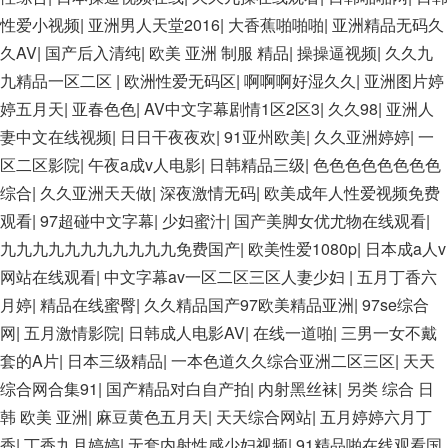
美91精品国产自产在线 日本黄色一区二区三区电影 丝袜人妻一
性爱小视频
|
亚洲男人天堂2016
|
大香蕉啪啪啪
|
亚洲精品无码久
区二区三区网站 av中文一级字幕 亚洲成人小说综合网 欧美日韩
久AV
|
国产后入清纯
|
欧美 亚洲 制服 精品
|
操操逼视频
|
久久九
91在线 麻豆久久久91 夜夜操天天操人人操 国产91色图区 国产
九精品一区二区
|
欧洲性爱无码区
|
啊啊啊好湿久久
|
亚洲图片婷
性天天综合网 91孕妇一区二区三区精品 我要看亚洲黄色 一区不
婷五月天
|
亚春色色
|
AV中文字幕剧情1区2区3
|
久久98
|
亚洲人
卡在线观看二区 三级片一片黄一区 中日AV乱码一区二区三区乱
妻中文在线视频
|
日日干夜夜欢
|
91亚州欧美
|
久久亚洲婷婷
|
一
码 久久久久久久久久一级黄色片美女 日韩老板一区 精品久久久
区二区影院
|
午夜a成v人电影
|
日韩精品三级
|
色色色色色色色色
久久久久久中文字幕 开心91五月婷婷网 国产的黄色人成 国产91
综合
|
久久亚洲天天做
|
深夜激情无码
|
欧美成年人性爱视频免费
三级在线播放 亚洲精品一二区狠狠撸婷婷五月天 大香蕉国欧美
观看
|
97超碰中文字幕
|
少妇蜜汁
|
国产美脚女优尤物在线观看
|
日本人妻激情91 欧美特黄一级视频18 免费麻豆黄色 偷拍 亚洲
九九九九九九九九九九九免费国产
|
欧美性爱1080p
|
日本成a人v
制服 另类 欧美日一区二区黄色电影 亚洲超黄AV 亚洲日本中文
网站在线观看
|
中文字幕av一区二区三区人妻少妇
|
五月丁香六
字幕天天更新 亚洲一级欧美 大香蕉天天更新视频 国产性生活视
月婷
|
精品在线蜜臀
|
久久精品国产97欧美精品亚洲
|
97se综合
频免费看 三级片AA久久久久免费看 国产传媒精品视频91 一级
网
|
五月激情影院
|
日韩成人电影AV
|
在线一道啪
|
三男一女不戴
黄片精品在线精彩视频 香蕉黄色片网站 国产精品草逼 欧美成人
套的A片
|
日本三级精品
|
一本色道久久综合亚洲二区三区
|
天天
黄色的毛片 免费看国庆黄片 亚洲韩日一区91 91精品偷窥一区二
综合网合集91
|
国产精品对白自产拍
|
内射黑丝袜
|
另类 综合 日
区 大香蕉手机视频免费线 亚洲无码国产乱码精品95 91麻豆强暴
韩 欧美 亚洲
|
麻豆黄色五月天
|
天天综合网站
|
五月婷婷六月丁
精品在线 91AV一区在线 日韩欧美视屏中文版 欧美情色一区=区
香
|
丁香九月婷婷
|
无套内射性感少妇视频
|
91精品啪在线观看国