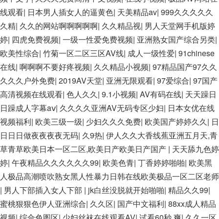
综合久久久久蜜月 婷婷激情五月天麻豆 av在线五月天婷婷 麻豆
线观看
|
日本男人插女人的逼黄色
|
天美精品av
|
999久久久久久
91国产在线观看一区 久久久久亚洲AV无码专区体验小说 国精品
久精
|
久久的网站啊啊啊啊啊
|
久久精品视
|
男人天堂网手机版婷
无码一区二区三区左线 中文字幕无码不卡一区二区三区 成人一
婷
|
四虎免费视频
|
一级一性爱免费视频
|
亚洲熟女国产综合另类
|
级黄色片 黄色毛片在线观看 中文无码一区二区不卡AV 91视频
欧美性综合
|
竹菊一区二区三区AV线
|
成人一级性爱
|
91chinese
一区二 欧美黄片第二区 91麻豆VA国产 国产精品乱码一区二区
在线
|
啊啊啊不要好疼视频
|
久久精品小视频
|
97精品国产97久久
三 能在线看黄片的视频 黄色电影频道一区二区三区 五月天丝袜
久久久户外免费
|
2019AV天堂
|
亚洲无限观看
|
97爱综合
|
97国产
逼网 婷婷五月综合激情中文字幕 99久久久无码国产精品秋霞网
高清视频在线观看
|
色人久久
|
9.1小视频
|
AV有码在线
|
天天躁日
黄色美女日本网站 国产精品视频一区啪啪啪 日韩成人av三片在
日躁成人字幕aⅴ
|
久久久久亚洲AV无码专区少妇
|
日本女优在线
线播放 亚洲无码日韩一区欧美二区三页 国产成人自拍欧美在线
视频福利
|
欧美三级一级
|
少妇久久久免费
|
欧美国产婷婷久久
|
日
国产黄色免费 日韩黄色电影视频一区二区 欧美黄3级网站欧美
日日日做夜夜夜夜无码
|
久9热
|
伊人久久大香线蕉亚洲五月天,青
久久亚洲中文字幕不卡一二区 99riAV国产精品视频 日本乱伦视
草青草欧美日本一区二区,欧美日产欧美日产国产
|
天天舔九色婷
频第十页 日本黄色精品视频 婷婷五月天在线不卡一区二区三区
婷
|
午夜精品久久久久久久99
|
欧美色青
|
丁香婷婷啪啪
|
欧美黑
三州 欧美亚洲日韩不卡在线在线观看 亚洲色情小说电影综合区
人极品高潮喷吹熟女黑人性暴力日韩在线欧美极品一区二区老师
99精品黄片 无码欧美毛片一区二区三 91超级国产视频 中文字幕
|
男人下部插入女人下部
|
jk白丝没脱就开始啪啪
|
精品久久99
|
日韩有码天堂 婷婷五月天亚洲激情 国产迷奸清纯美女老师
蜜桃狠狠色伊人亚洲综合
|
久久区
|
国产中文福利
|
88xx成人精品
www.99.com黄色片 欧美黄片精品一区二区三区 国产三级片久
视频
|
综合色图区
|
少妇丝袜在线观看AV
|
试看60秒 爽
|
久久一区