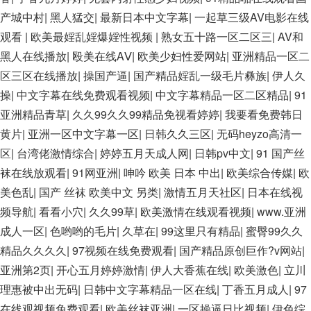
亚洲精品久久国产精品37P 亚洲少妇上 中文字幕日韩黄色影片
产城中村
|
黑人猛交
|
最新日本中文字幕
|
一起草三级AV电影在线
人妻福利日韩
观看
|
欧美最婬乱婬爆婬性视频
|
熟女五十路一区二区三
|
AV和
黑人在线播放
|
殴美在线AⅤ
|
欧美少妇性爱网站
|
亚洲精品一区二
区三区在线播放
|
操国产逼
|
国产精品婬乱一级毛片彝族
|
伊人久
操
|
中文字幕在线免费观看视频
|
中文字幕精品一区二区精品
|
91
亚洲精品青草
|
久久99久久99精品免视看婷婷
|
我要看免费韩日
黄片
|
亚洲一区中文字幕一区
|
日韩久久三区
|
无码heyzo高清一
区
|
台湾佬激情综合
|
婷婷五月天成人网
|
日韩pv中文
|
91 国产丝
袜在线放观看
|
91网亚洲
|
呻吟 欧美 日本 中出
|
欧美综合传媒
|
欧
美色乱
|
国产 丝袜 欧美中文 另类
|
激情五月天社区
|
日本在线视
频导航
|
看看小穴
|
久久99草
|
欧美激情在线观看视频
|
www.亚洲
成人一区
|
色哟哟的毛片
|
久草在
|
99这里只有精品
|
蜜臀99久久
精品久久久久
|
97视频在线免费观看
|
国产精品原创巨作?v网站
|
亚洲第2页
|
开心五月婷婷激情
|
伊人大香蕉在线
|
欧美激色
|
立川
理惠被中出无码
|
日韩中文字幕精品一区在线
|
丁香五月成人
|
97
在线观视频免费观看
|
欧美丝袜亚洲
|
一区操逼日比视频
|
伊色综