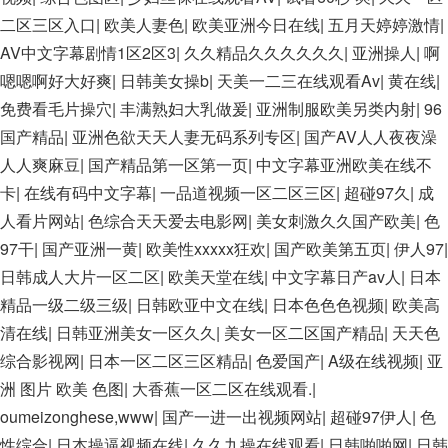
久精品 亚洲依人大香蕉在线 国产欧美日韩成人三级 熟女精品视
二区三区入口
|
欧美人妻色
|
欧美亚洲今日在线
|
五月天婷婷激情
|
频在线91Tv 婷婷七七久久激情五月天四色播 超碰caoporn91精
AV中文字幕剧情1区2区3
|
久久精品久久久久久久
|
亚洲操人
|
啊
品 国产婷婷五月天缴情 中文字幕亚洲综合久久 亚洲成人中文有
嗯嗯啊好大好爽
|
日韩美女操b
|
天美一二三在线观看Av
|
黄在线
|
码在线 啪啪啪欧美一区二区 国产乱伦日韩免费欧美 97激情人妻
免费看毛片操穴
|
丰满熟妇大乳做爰
|
亚洲制服欧美另类内射
|
96
小说 大香蕉日韩区欧美区 91亚洲国产成人久久蜜臀 欧美一级不
国产精品
|
亚洲色欲天天人妻无码系列专区
|
国产AV人人夜夜澡
卡中文字幕 久久久久久久久久性生活电影 精品久久国产亚洲av
人人爽麻豆
|
国产精品第一区第一页
|
中文字幕亚洲欧美在线不
麻豆 五月天婷婷欧美成人 国产一区二区欧美情色 国产精品喷水
卡
|
在线有码中文字幕
|
一品道视频一区二区三区
|
超碰97久
|
成
啪啪啪 成人av黄色大片 91国产精品原创人妻 国产精品夜色一区
人看片网站
|
色综合天天爱去电影网
|
美女刺激久久国产欧美
|
色
二区三区 欧美午夜激情视频网 91在线视频综合精品 欧美日韩国
97干
|
国产亚洲一黄
|
欧美性xxxxx狂欢
|
国产欧美第五页
|
伊人97
|
产精品一级 欧美系列黄片 亚洲色图三区视频 欧美一级网网 国产
日韩成人大片一区二区
|
欧美天堂在线
|
中文字幕日产av人
|
日本
黄色观看 91爽人人爽人人插人人爽 欧美日韩性爱视频网 日韩经
精品一级二级三级
|
日韩欧亚中文在线
|
日本色色色视频
|
欧美高
典AV在线观看 98久久精品骚逼一区二区三区 在线亚洲av图片
清在线
|
日韩亚洲美女一区久久
|
美女一区二区国产精品
|
天天色
无码日韩逼紧 亚洲精品欧美二区三区中文字幕 蜜臀AV在线播放
综合影视网
|
日本一区二区三区精品
|
色爱国产
|
A级在线视频
|
亚
一区二区三区 91新人国产在线播放 91艹久久久久久久久久久久
洲 图片 欧美 色图
|
大香蕉一区二区在线观看.
|
久久久久 久久三级视屏 日本天堂a在线 在线免费观看a黄片 人
oumeizonghese,www
|
国产一进一出视频网站
|
超碰97伊人
|
色
妻熟人中文字幕一区二区 日韩熟妇91aBb 久久精品久久精品 欧
性综合
|
日本操逼视频在线
|
久久九操在线观看
|
日韩啪啪网
|
日韩