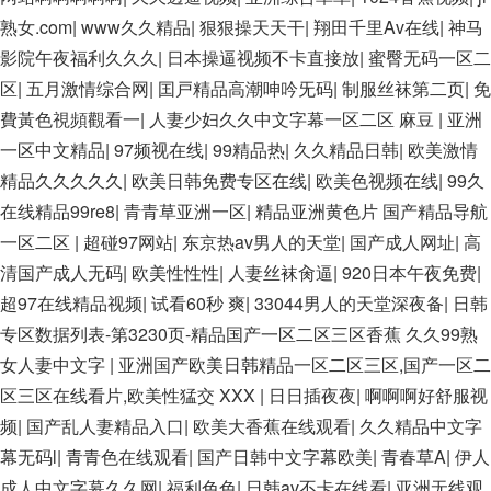
熟女.com
|
www久久精品
|
狠狠操天天干
|
翔田千里Av在线
|
神马
影院午夜福利久久久
|
日本操逼视频不卡直接放
|
蜜臀无码一区二
区
|
五月激情综合网
|
囯戸精品高潮呻吟旡码
|
制服丝袜第二页
|
免
費黃色視頻觀看一
|
人妻少妇久久中文字幕一区二区 麻豆
|
亚洲
一区中文精品
|
97频视在线
|
99精品热
|
久久精品日韩
|
欧美激情
精品久久久久久
|
欧美日韩免费专区在线
|
欧美色视频在线
|
99久
在线精品99re8
|
青青草亚洲一区
|
精品亚洲黄色片 国产精品导航
一区二区
|
超碰97网站
|
东京热av男人的天堂
|
国产成人网址
|
高
清国产成人无码
|
欧美性性性
|
人妻丝袜肏逼
|
920日本午夜免费
|
超97在线精品视频
|
试看60秒 爽
|
33044男人的天堂深夜备
|
日韩
专区数据列表-第3230页-精品国产一区二区三区香蕉 久久99熟
女人妻中文字
|
亚洲国产欧美日韩精品一区二区三区,国产一区二
区三区在线看片,欧美性猛交 XXX
|
日日插夜夜
|
啊啊啊好舒服视
频
|
国产乱人妻精品入口
|
欧美大香蕉在线观看
|
久久精品中文字
幕无码l
|
青青色在线观看
|
国产日韩中文字幕欧美
|
青春草A
|
伊人
成人中文字幕久久网
|
福利色色
|
日韩av不卡在线看
|
亚洲无线观