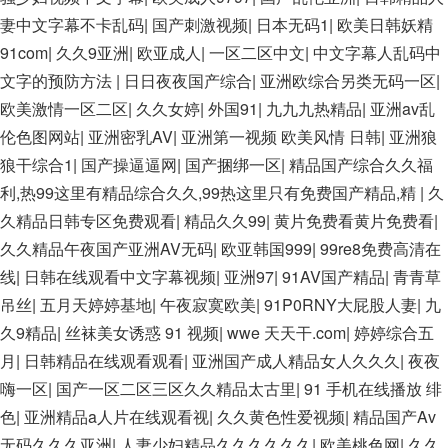
妻中文字幕不卡乱码
|
国产刺激视频
|
日本无码1
|
欧美日韩妖精
91com
|
久久9亚洲
|
欧亚成人
|
一区二区中文
|
中文字幕人乱码中
文字的预防方法
|
日日夜夜国产综合
|
亚洲欧综合另类无码一区
|
欧美激情一区二区
|
久久女婷
|
外国91
|
九九九热精品
|
亚洲av乱
伦色图网站
|
亚洲密乳AV
|
亚洲第一视频 欧美风情 日韩
|
亚洲狼
狼干综合1
|
国产操逼逼网
|
国产捆绑一区
|
精品国产综合久久福
利,热99这里有精品综合久久,99热这里只有免费国产精品,精
|
久
久精品日韩专区免费观看
|
精品久久99
|
黄片免费看黄片免费看
|
久久精品午夜国产亚洲AV无码
|
欧亚韩国999
|
99re8免费高清在
线
|
日韩在线观看中文字幕视频
|
亚洲97
|
91AV国产精品
|
青青草
吊丝
|
五月天婷婷基地
|
午夜寂寞欧美
|
91P0RNY大屁股人妻
|
九
久9精品
|
丝袜美女诱惑 91 视频
|
wwe 天天干.com
|
婷婷综合五
月
|
日韩精品在线观看观看
|
亚洲国产成人精品女人久久久
|
夜夜
嗨一区
|
国产一区二区三区久久精品太古里
|
91 手机在线播放 绯
色
|
亚洲精品a人片在线观看视
|
久久黄色性爱视频
|
精品国产Av
无码久久久亚洲
|
人妻少妇精品久久久久久久
|
欧美桃色网
|
久久