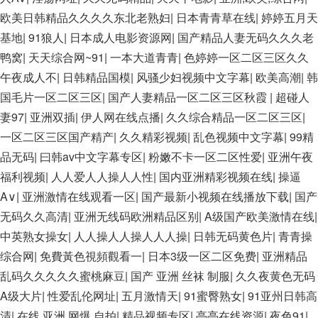
欧美日韩精品久久久久东北老熟妇
|
日本青青草在线
|
婷婷五月天
基地
|
91狼人
|
日本成人电影资源网
|
国产精品人妻无码久久久老
鸭窝
|
天天综合网~91
|
一本大道青青
|
色婷婷一区二区三区久久
午夜成人不
|
日韩精品国模
|
风骚少妇视频中文字幕
|
欧美高潮
|
韩
国毛片一区二区三区
|
国产人妻精品一区二区三区秋霞
|
超碰人
妻97
|
亚洲双插
|
伊人网在线点播
|
久久综合精品一区二区三区
|
一区二区三区国产精产
|
久久精彩视频
|
乱色视频中文字幕
|
99精
品无码
|
曰韩av中文字幕专区
|
粉嫩不卡一区二区性爱
|
亚洲午夜
福利视频
|
人人爱人人操人人性
|
国内亚洲精彩视频在线
|
操逼
A∨
|
亚洲激情在线观看一区
|
国产最新小视频在线播放下载
|
国产
无码久久高清
|
亚洲无线码欧洲精品区别
|
A级国产欧美激情在线
|
中英熟女操女
|
人人操人人操人人人操
|
日韩无码黄色片
|
青青操
综合网
|
免費黃色視頻觀看一
|
日本3级一区二区免费
|
亚洲精品
乱码久久久久久蜜桃麻豆
|
国产 亚洲 丝袜 制服
|
久久夜黄色无码
A级大片
|
性爱乱伦网址
|
五月激情天
|
91蜜臀熟女
|
91亚州日韩高
清
|
在线 亚洲 网爆 自拍
|
精品视频专区
|
亭亭在线资源
|
夜色91
|