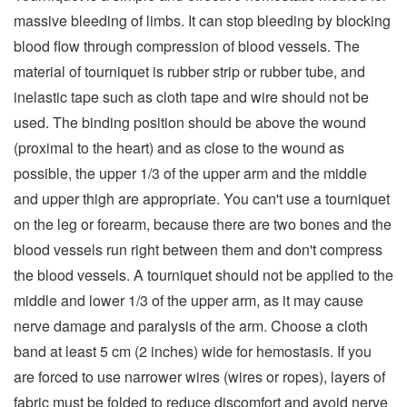
massive bleeding of limbs. It can stop bleeding by blocking
blood flow through compression of blood vessels. The
material of tourniquet is rubber strip or rubber tube, and
inelastic tape such as cloth tape and wire should not be
used. The binding position should be above the wound
(proximal to the heart) and as close to the wound as
possible, the upper 1/3 of the upper arm and the middle
and upper thigh are appropriate. You can't use a tourniquet
on the leg or forearm, because there are two bones and the
blood vessels run right between them and don't compress
the blood vessels. A tourniquet should not be applied to the
middle and lower 1/3 of the upper arm, as it may cause
nerve damage and paralysis of the arm. Choose a cloth
band at least 5 cm (2 inches) wide for hemostasis. If you
are forced to use narrower wires (wires or ropes), layers of
fabric must be folded to reduce discomfort and avoid nerve