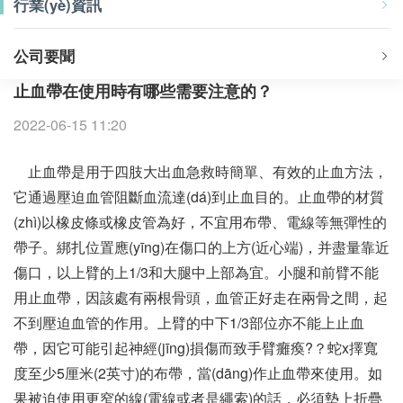
行業(yè)資訊
公司要聞
止血帶在使用時有哪些需要注意的？
2022-06-15 11:20
止血帶是用于四肢大出血急救時簡單、有效的止血方法，
它通過壓迫血管阻斷血流達(dá)到止血目的。止血帶的材質
(zhì)以橡皮條或橡皮管為好，不宜用布帶、電線等無彈性的
帶子。綁扎位置應(yīng)在傷口的上方(近心端)，并盡量靠近
傷口，以上臂的上1/3和大腿中上部為宜。小腿和前臂不能
用止血帶，因該處有兩根骨頭，血管正好走在兩骨之間，起
不到壓迫血管的作用。上臂的中下1/3部位亦不能上止血
帶，因它可能引起神經(jīng)損傷而致手臂癱瘓?？蛇x擇寬
度至少5厘米(2英寸)的布帶，當(dāng)作止血帶來使用。如
果被迫使用更窄的線(電線或者是繩索)的話，必須墊上折疊