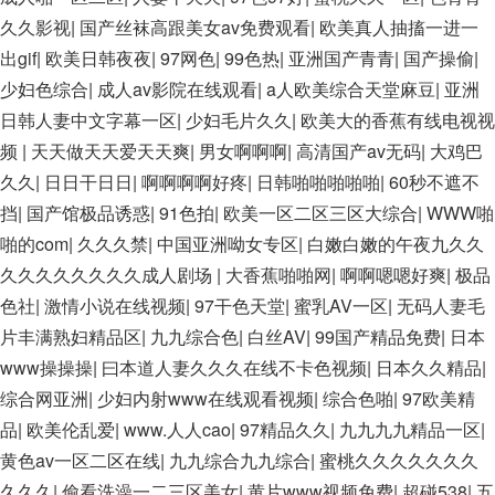
久久影视
|
国产丝袜高跟美女av免费观看
|
欧美真人抽搐一进一
出gif
|
欧美日韩夜夜
|
97网色
|
99色热
|
亚洲国产青青
|
国产操偷
|
少妇色综合
|
成人av影院在线观看
|
a人欧美综合天堂麻豆
|
亚洲
日韩人妻中文字幕一区
|
少妇毛片久久
|
欧美大的香蕉有线电视视
频
|
天天做天天爱天天爽
|
男女啊啊啊
|
高清国产av无码
|
大鸡巴
久久
|
日日干日日
|
啊啊啊啊好疼
|
日韩啪啪啪啪啪
|
60秒不遮不
挡
|
国产馆极品诱惑
|
91色拍
|
欧美一区二区三区大综合
|
WWW啪
啪的com
|
久久久禁
|
中国亚洲呦女专区
|
白嫩白嫩的午夜九久久
久久久久久久久久成人剧场
|
大香蕉啪啪网
|
啊啊嗯嗯好爽
|
极品
色社
|
激情小说在线视频
|
97干色天堂
|
蜜乳AV一区
|
无码人妻毛
片丰满熟妇精品区
|
九九综合色
|
白丝AV
|
99国产精品免费
|
日本
www操操操
|
曰本道人妻久久久在线不卡色视频
|
日本久久精品
|
综合网亚洲
|
少妇内射www在线观看视频
|
综合色啪
|
97欧美精
品
|
欧美伦乱爱
|
www.人人cao
|
97精品久久
|
九九九九精品一区
|
黄色av一区二区在线
|
九九综合九九综合
|
蜜桃久久久久久久久
久久久
|
偷看洗澡一二三区美女
|
黄片www视频免费
|
超碰538
|
五