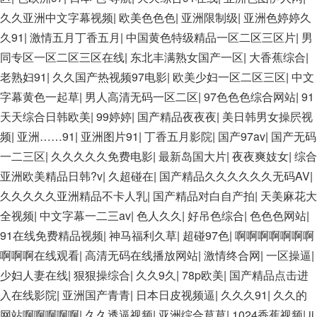
久久亚洲中文字幕视频
|
欧美色色色
|
亚洲限制级
|
亚洲色婷婷久
久91
|
激情五月丁香五月
|
中国黄色特级精品一区二区三区片
|
男
同专区一区二区三区在线
|
东北丰满熟女国产一区
|
大香蕉综合
|
老熟妇91
|
久久国产热视频97电影
|
欧美少妇一区二区三区
|
中文
字幕黄色一起草
|
男人高清无码一区二区
|
97色色色综合网站
|
91
天天综合日韩欧美
|
99婷婷
|
国产精品夜夜夜
|
美日韩男女操屄视
频
|
亚洲……91
|
亚洲图片91
|
丁香五月影院
|
国产97av
|
国产无码
一二三区
|
久久久久久免费电影
|
最新岛国大片
|
夜夜爽妓女
|
综合
亚洲欧美精品日韩?v
|
久超碰在
|
国产精品久久久久久久无码AV
|
久久久久久亚洲精品不卡人乳
|
国产精品对白自产拍
|
天美麻花大
全视频
|
中文字幕一二三av
|
色人久久
|
好吊色综合
|
色色色网站
|
91在线免费精品视频
|
神马福利久草
|
超碰97色
|
啊啊啊啊啊啊啊
啊啊啊在线观看
|
高清无码在线播放网站
|
激情终合网
|
一区操逼
|
少妇人妻在线
|
狠狠操综合
|
久久9久
|
78p欧美
|
国产精品点击进
入在线影院
|
亚洲国产青青
|
日本日皮视频逼
|
久久久91
|
久久的
网站啊啊啊啊啊
|
久久透逼视频
|
亚洲综合草草
|
1024香蕉视频
|
ji