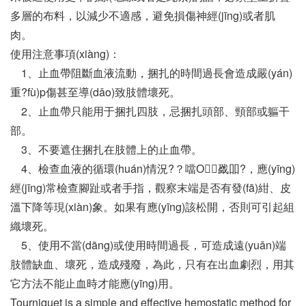
多層的布料，以減少不適感，避免損傷神經(jīng)或者肌
肉。
使用注意事項(xiàng)：
1、止血帶阻斷血液流動，捆扎的時間過長會造成嚴(yán)
重?fù)p傷甚至導(dǎo)致肢體壞死。
2、止血帶只能用于捆扎四肢，忌捆扎頭部、頸部或軀干
部。
3、不要遮住捆扎在肢體上的止血帶。
4、檢查血液的循環(huán)情況?？噹О戤吅?，應(yīng)
經(jīng)常檢查腳趾或者手指，觀察末端是否有發(fā)紺、皮
溫下降等現(xiàn)象。如果有應(yīng)該松開，否則可引起組
織壞死。
5、使用不當(dāng)或使用時間過長，可造成遠(yuǎn)端
肢體缺血、壞死，造成殘廢，為此，只有在出血劇烈，用其
它方法不能止血時才能應(yīng)用。
Tourniquet is a simple and effective hemostatic method for