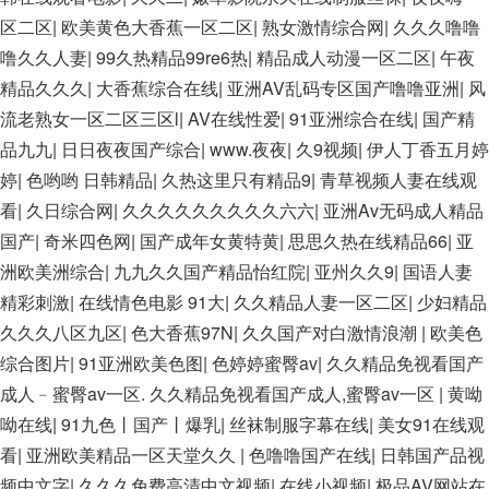
无码一区二区三区狼群 一级二级久久久久 国产乱淫视频久久久
区二区
|
欧美黄色大香蕉一区二区
|
熟女激情综合网
|
久久久噜噜
久 久久黄色AV网站 久久亚洲A片COM人成A 日韩在线中文字幕
噜久久人妻
|
99久热精品99re6热
|
精品成人动漫一区二区
|
午夜
91 肏屄啪啪五月 一级a爱无码 亚洲激情自拍偷拍-国产... 亚洲啪
精品久久久
|
大香蕉综合在线
|
亚洲AV乱码专区国产噜噜亚洲
|
风
啪综合av一区 亚洲成人噜噜噜噜噜 ,91精品国产91久久久久久
流老熟女一区二区三区l
|
AV在线性爱
|
91亚洲综合在线
|
国产精
青青 A级毛片精品久久无码免费 99久久精品国产乱子伦一区二
品九九
|
日日夜夜国产综合
|
www.夜夜
|
久9视频
|
伊人丁香五月婷
区三区 日韩精品亚洲偷拍 亚洲无码高清日韩欧美一区 国产精品
婷
|
色哟哟 日韩精品
|
久热这里只有精品9
|
青草视频人妻在线观
久久久久久美女小逼 欧美一级特黄在线夜 在线日韩欧美色网站
看
|
久日综合网
|
久久久久久久久久久六六
|
亚洲Av无码成人精品
综合网 综合激情小说一区 亚洲AV日韩在线观看 91手机在线亚
国产
|
奇米四色网
|
国产成年女黄特黄
|
思思久热在线精品66
|
亚
洲一二区 午夜影院免费观看黄色小电影 91欧美成人网站在线 欧
洲欧美洲综合
|
九九久久国产精品怡红院
|
亚州久久9
|
国语人妻
美国产日本高清不卡 欧美特黄一级户外 99精品国产无码 黄色成
精彩刺激
|
在线情色电影 91大
|
久久精品人妻一区二区
|
少妇精品
年国产精品 91国产99一区 国产免费黄色污污污 麻豆性爱视频中
久久久八区九区
|
色大香蕉97N
|
久久国产对白激情浪潮
|
欧美色
文字幕 avav大香蕉网站在线观看 黄片一级欧美AAA特黄一级欧
综合图片
|
91亚洲欧美色图
|
色婷婷蜜臀av
|
久久精品免视看国产
美久久 在线免费AV不卡高清 国产黄色一区毛片 欧美日韩乱伦
成人﹣蜜臀av一区. 久久精品免视看国产成人,蜜臀av一区
|
黄呦
老熟妇 91久久精品一区二区三区蜜臀 亚洲精品国偷拍自产在线
呦在线
|
91九色丨国产丨爆乳
|
丝袜制服字幕在线
|
美女91在线观
观看 国产伦一区二区三区免费Ai 人妻少妇 第三区 AV集中 日本
看
|
亚洲欧美精品一区天堂久久
|
色噜噜国产在线
|
日韩国产品视
免费成人麻豆 色妹姐一区二区 亚洲成人色综网 欧美韩国日本色
频中文字
|
久久久免费高清中文视频
|
在线小视频
|
极品AV网站在