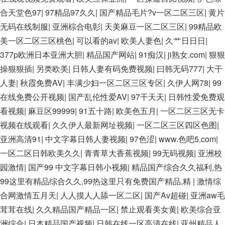
合天堂色97
|
97精品97久久
|
国产精品毛片?v一区二区三区
|
黄片
无码在线制服
|
亚洲棕合电彰
|
天美麻豆一区二区三区
|
99精品欧
美一区二区三区桃色
|
可以看的av
|
欧美人妻色
|
久艹日日日
|
377p欧洲日本亚洲大胆
|
精品国产网站
|
91痴汉
|
ji熟女.com
|
狠狠
操狠狠插
|
另类欧美
|
日韩人妻有码免费视频
|
曰韩无码777
|
大干
人妻
|
秋霞免费AV
|
丰满少妇一区二区三区专区
|
久伊人网78
|
99
在线免费公开视频
|
国产乱伦性爱AV
|
97干天天
|
日韩性爱免费观
看视频
|
麻豆区99999
|
91五十路
|
欧美色五月
|
一区二区三区无卡
视频在线观看
|
久久伊人最新网址视频
|
一区二区三区四区色图
|
亚洲高清91
|
中文字幕日韩人妻视频
|
97色涩
|
www.色吧5.com
|
一区二区日韩欧美久久
|
青青草大香蕉视频
|
99无码视频
|
亚洲校
园激情
|
国产99 中文字幕日韩小视频
|
精品国产综合久久福利,热
99这里有精品综合久久,99热这里只有免费国产精品,精
|
激情综
合网激情五月天
|
人人摸人人舔一区二区
|
国产Av超碰
|
亚洲aw毛
茸茸在线
|
久久精品国产精品一区
|
禁止观看美女黄
|
欧美综合亚
洲综合
|
日本精品国产视频
|
日韩在线一区高清在线
|
亚州精品人