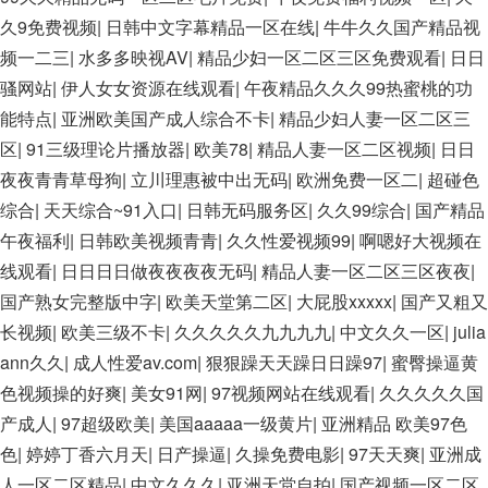
久9免费视频
|
日韩中文字幕精品一区在线
|
牛牛久久国产精品视
频一二三
|
水多多映视AV
|
精品少妇一区二区三区免费观看
|
日日
骚网站
|
伊人女女资源在线观看
|
午夜精品久久久99热蜜桃的功
能特点
|
亚洲欧美国产成人综合不卡
|
精品少妇人妻一区二区三
区
|
91三级理论片播放器
|
欧美78
|
精品人妻一区二区视频
|
日日
夜夜青青草母狗
|
立川理惠被中出无码
|
欧洲免费一区二
|
超碰色
综合
|
天天综合~91入口
|
日韩无码服务区
|
久久99综合
|
国产精品
午夜福利
|
日韩欧美视频青青
|
久久性爱视频99
|
啊嗯好大视频在
线观看
|
日日日日做夜夜夜夜无码
|
精品人妻一区二区三区夜夜
|
国产熟女完整版中字
|
欧美天堂第二区
|
大屁股xxxxx
|
国产又粗又
长视频
|
欧美三级不卡
|
久久久久久九九九九
|
中文久久一区
|
julia
ann久久
|
成人性爱av.com
|
狠狠躁天天躁日日躁97
|
蜜臀操逼黄
色视频操的好爽
|
美女91网
|
97视频网站在线观看
|
久久久久久国
产成人
|
97超级欧美
|
美国aaaaa一级黄片
|
亚洲精品 欧美97色
色
|
婷婷丁香六月天
|
日产操逼
|
久操免费电影
|
97天天爽
|
亚洲成
人一区二区精品
|
中文久久久
|
亚洲天堂自拍
|
国产视频一区二区