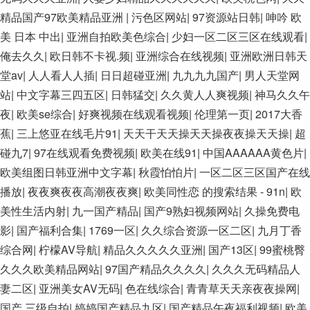
精品国产97欧美精品亚洲
|
污色区网站
|
97资源站日韩
|
呻吟 欧
美 日本 中出
|
亚洲自拍欧美色综合
|
少妇一区二区三区在线观看
|
俺去久久
|
欧日韩不卡视.频
|
亚洲综合在线视频
|
亚洲欧洲日韩天
堂av
|
人人看人人插
|
日日超碰亚洲
|
九九九九国产
|
男人天堂网
站
|
中文字幕三四五区
|
日韩猛交
|
久久黄人人爽视频
|
神马久久午
夜
|
欧美se综合
|
好爽视频在线观看视频
|
伦理第一页
|
2017大香
蕉
|
三上悠亚在线毛片91
|
天天干天天操天天操夜夜操天天操
|
超
碰九7
|
97在线观看免费视频
|
欧美在线91
|
中国AAAAAA黄色片
|
欧美组图日韩亚洲中文字幕
|
秋霞怕怕片
|
一区二区三区国产在线
播放
|
夜夜爽夜夜高潮夜夜爽
|
欧美同性恋 的搜索结果 - 91n
|
欧
美性生活内射
|
九一国产精品
|
国产9熟妇视频网站
|
久操免费电
影
|
国产福利合集
|
1769一区
|
久久综合资源一区二区
|
九月丁香
综合网
|
柠檬AV导航
|
精品久久久久久亚洲
|
国产13区
|
99蜜桃臀
久久久欧美精品网站
|
97国产精品久久久久
|
久久久无码精品人
妻二区
|
亚洲美女AV无码
|
色在线综合
|
青青草天天亲夜夜操网
|
国产 三级自拍
|
婷婷国产精品九区
|
国产精品午夜福利视频
|
欧美