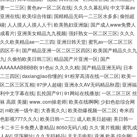
妻一二三区
|
黄色av一区二区在线
|
久久久久幕乱码
|
中文字幕av
亚洲在线
|
欧美综合传媒
|
国精精品无码一二三区水多多
|
偷拍超
碰
|
人人摸人人摸人人干
|
欧美熟妇亚洲版
|
国产成人www免费人
成看片
|
亚洲美女精品九九视频
|
强奸熟女一区二区三区
|
久久久
久久欧美精品se一二三四
|
亚洲日韩天堂
|
蜜乳av一区二区三区
四区不卡
|
国产精品亚洲一区二区三区四区
|
欧美国产精品久久九
九
|
久偷拍欧美日韩三区
|
精品国产片亚洲一区
|
国产
AAAAAABBBBB
|
91色s
|
久久久久精
|
国产精品亚洲无码
|
日本
二三四区
|
daxiangjiao你懂的
|
91粉芽高清在线一区二区
|
欧美一
区二区三区互相
|
97伊人超碰
|
亚洲永久AV无码精品秋霞
|
亚洲福
利中文字幕在线
|
乱抡国产91
|
91网站在线播放
|
一区二区三区 丝
袜 高跟 美腿
|
www..com操老师
|
欧美在线啊啊
|
少妇色欲综合网
2
|
m欧洲一级午老
|
大香蕉久久
|
欧美劲爆视频一区二区
|
奇米四
色影视777久久久
|
欧美日韩一二三
|
成人欧美日超碰
|
美日韩一
卡二卡三卡免费人妻精品
|
8050无码八戒
|
久久‘黄片视频
|
蜜乳成
人AV
|
淫荡网址
|
久久无码精品
|
天天干电影
|
亚洲,欧美,综合网
|